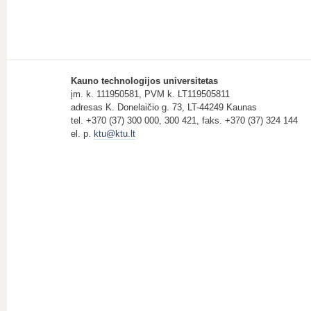
Kauno technologijos universitetas
įm. k. 111950581, PVM k. LT119505811
adresas K. Donelaičio g. 73, LT-44249 Kaunas
tel. +370 (37) 300 000, 300 421, faks. +370 (37) 324 144
el. p.
ktu@ktu.lt