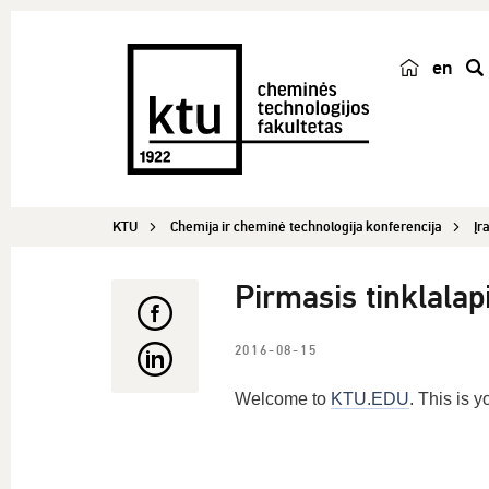
en
p
a
i
e
š
KTU
Chemija ir cheminė technologija konferencija
Įr
k
a
Pirmasis tinklalapi
2016-08-15
Welcome to
KTU.EDU
. This is y